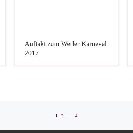
in der Werler Stadthalle die Saison mit einem
kräftigen „Werl Helau“. Die Gäste erwartet ein kleiner
Vorgeschmack auf die große Karnevalssitzung am
27.01.2018. DJ Andreas Geveler wird zwischen […]
Auftakt zum Werler Karneval
2017
1
2
…
4