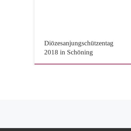
Programm für das Wochenende gestaltet und freuen
sich auch auf viele Zuschauer beim großen Festumzug
an der Mehrzweckhalle und durch das Dorfzentrum.
Für Werl haben sich Marlene Wulf
(Bezirksjungendprinzessin) und Henrick Dülberg
(Bezirksschülerprinz) zur […]
Diözesanjungschützentag
2018 in Schöning
Beitragsnavigation