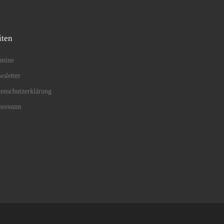
iten
rmine
sletter
enschutzerklärung
pressum