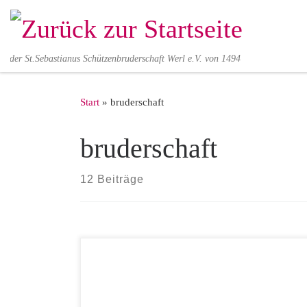
Zum Inhalt springen
der St.Sebastianus Schützenbruderschaft Werl e.V. von 1494
Start
»
bruderschaft
bruderschaft
12 Beiträge
Vom 26.-27. Mai 2018 finden die
Diözesanjungschützentage in Delbrück-Schöning statt.
Die Jungschützen Schöning haben ein buntes