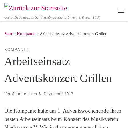
Zum Inhalt springen
Me
der St.Sebastianus Schützenbruderschaft Werl e.V. von 1494
Start
»
Kompanie
»
Arbeitseinsatz Adventskonzert Grillen
KOMPANIE
Arbeitseinsatz
Adventskonzert Grillen
Veröffentlicht am
3. Dezember 2017
Die Kompanie hatte am 1. Adventswochenende Ihren
letzten Arbeitseinsatz beim Konzert des Musikverein
Niederense e.V. Wie in den vergangenen Jahren